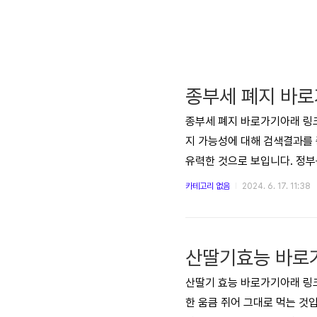
종부세 폐지 바
종부세 폐지 바로가기아래 링크를
지 가능성에 대해 검색결과를 
유력한 것으로 보입니다. 정부
으로 세수를 보전할 계획입니다
카테고리 없음
2024. 6. 17. 11:38
부동산 투기 수요가 늘어날 가
다. 과거 종부세 강화로 한강벨
산딸기효능 바로
산딸기 효능 바로가기아래 링크
한 움큼 쥐어 그대로 먹는 것입