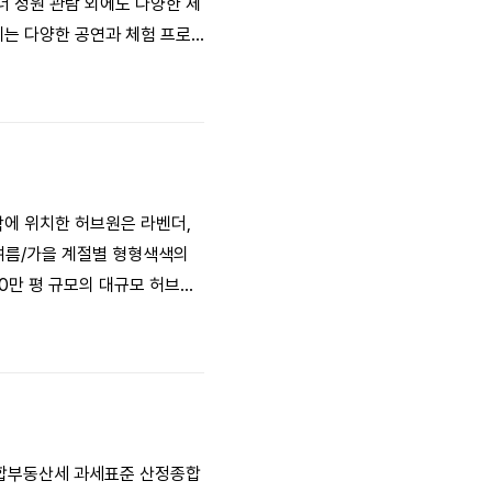
더 정원 관람 외에도 다양한 체
에는 다양한 공연과 체험 프로
를 방문하여 잊지 못할 추억을
락에 위치한 허브원은 라벤더,
/여름/가을 계절별 형형색색의
 10만 평 규모의 대규모 허브농
024년 6월 1일~6월 30
간: 08:00~19:00 (축
 종합부동산세 과세표준 산정종합