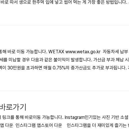
 바로 따서 생으로 한주먹 입에 넣고 씹어 먹는 게 가장 좋은 방법입니다.
 가장 잘 느낄 수 있습니다. 산딸기는 수확 후 시간이 지날수록 신선도가
관했다가 먹는 것보다는 현지에서 바로 따 먹는 것이 맛과 향, 신선도 면에
 바로 이동 가능합니다. WETAX www.wetax.go.kr 자동차세 
를 미납할 경우 다음과 같은 불이익이 발생합니다. 가산금 부과 체납 
이 30만원을 초과하면 매월 0.75%의 중가산금도 추가로 부과됩니다.
 않으면 자동차 등록번호판과 등록증을 영치당할 수 있습니다. 번호판 영
시 은행예금, 부동산, 급여 등 재산에 대한 압류 조치가 내려질 수 있습니
 있습니다. 신용등급 하..
 바로가기
를 통해 바로이동 가능합니다. Instagram인기있는 사진 기반 소셜 네트워
드앱 다운 인스타그램 앱스토어 다운 인스타그램을 더 재미있게 즐기는 