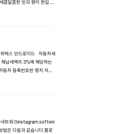
 새콤달콤한 맛과 향이 한입 가
 떨어지므로 바로 수확해 먹는
서 가장 좋습니다.
납부 위택스 안드로이드 자동차세
시 체납세액의 3%에 해당하는
 자동차 등록번호판 영치 자동
치로 인해 자동차 운행이 제한
다. 압류된 재산에 대해 재산권
크instagram.softoni
방법은 다음과 같습니다.팔로