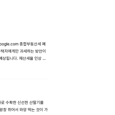
oogle.com 종합부동산세 폐
1주택자에게만 과세하는 방안이
예상됩니다. 재산세율 인상 등
세 폭등이 우려되고 있습니다.
대책도 필요할 것으로 보입니
바로 수확한 신선한 산딸기를
 왕창 쥐어서 와앙 먹는 것이 가