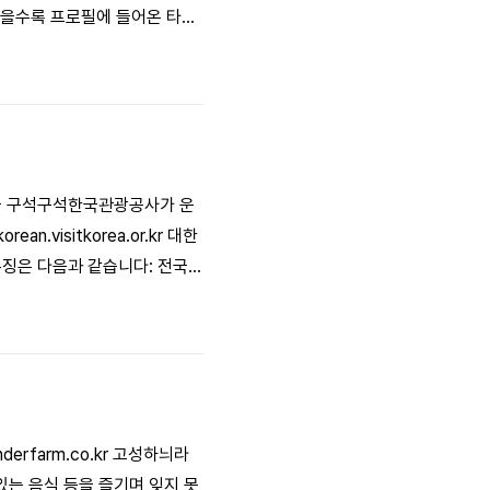
많을수록 프로필에 들어온 타인
친구 및 팔로워와 공유하는 것
 해시태그 활용 관심사와 관련된
국 구석구석한국관광공사가 운
isitkorea.or.kr 대한
징은 다음과 같습니다: 전국
발급받으면 인구감소 지역 여행
에 대한 할인 일부 지역에서는 지
rfarm.co.kr 고성하늬라
있는 음식 등을 즐기며 잊지 못