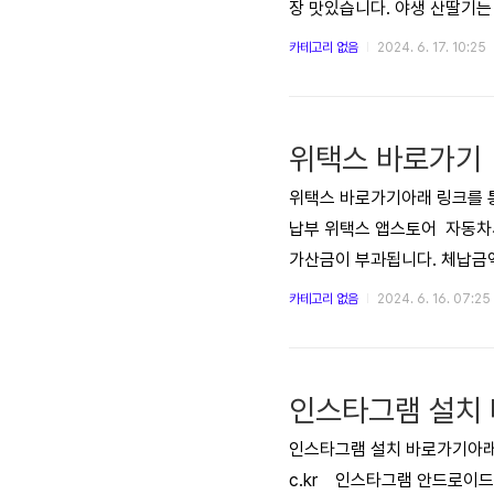
장 맛있습니다. 야생 산딸기는
득 퍼지며 산딸기 본연의 맛을
카테고리 없음
2024. 6. 17. 10:25
것이 가장 좋습니다. 냉동 보
위택스 바로가기
위택스 바로가기아래 링크를 통해
납부 위택스 앱스토어 자동차세
가산금이 부과됩니다. 체납금액
차세를 독촉기한까지 납부하지
카테고리 없음
2024. 6. 16. 07:25
됩니다. 재산 압류 장기 체납 
행사가 제한되고 공매처분 될 수
인스타그램 설치
인스타그램 설치 바로가기아래 링크
c.kr 인스타그램 안드로이