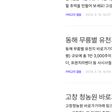
할 추억을 만들어 보세요! 고
카테고리 없음
2024. 6. 14. 16:07
동해 무릉별 유천
동해 무릉별 유천지 바로가기아
평) 규모에 총 1만 3,00
더, 프렌치라벤더 등 사시사철
을 머금고 아름다운 자태를 발
카테고리 없음
2024. 6. 14. 16:04
고창 청농원 바
고창청농원 바로가기아래 링크를