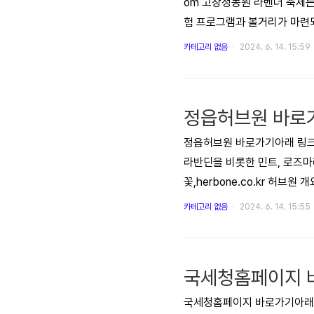
om 고창청농원 라벤더 축제는
험 프로그램과 볼거리가 마련되
그램도 진행됩니다. 자세한 내
카테고리 없음
2024. 6. 14. 15:59
만들어 보세요!
정읍허브원 바로
정읍허브원 바로가기아래 링크를
라반딘을 비롯한 민트, 로즈마
꽃,herbone.co.kr 허브
원 라벤더, 코스모스 등 계절별
카테고리 없음
2024. 6. 14. 15:55
일 라벤더&코스모스 축제 예정 
제기간 내 무휴) 입장료: 일반 5
국세청홈페이지 
국세청홈페이지 바로가기아래 링