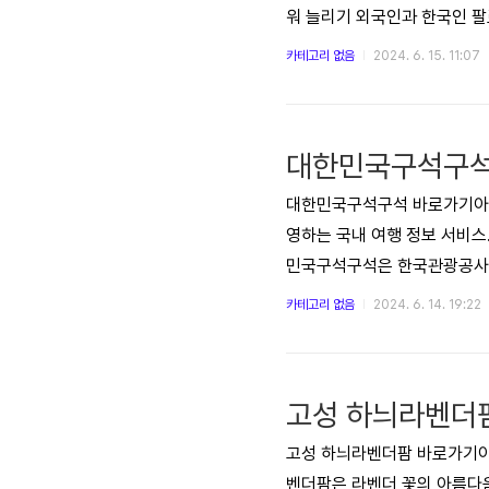
워 늘리기 외국인과 한국인 팔
이 관심을 가질 가능성이 높아
카테고리 없음
2024. 6. 15. 11:07
입니다. 자신의 일상, 취미,
해시태그를 사용하면 새로운 사
대한민국구석구석
대한민국구석구석 바로가기아래
영하는 국내 여행 정보 서비스. 
민국구석구석은 한국관광공사에
각지의 숨겨진 여행지, 명소,
카테고리 없음
2024. 6. 14. 19:22
시 다양한 할인 혜택을 받을 수
역 상품권 증정 개인정보 수집
고성 하늬라벤더
고성 하늬라벤더팜 바로가기아래 
벤더팜은 라벤더 꽃의 아름다움