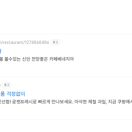
om/restaurant/1274868486
광고
아
를 볼수있는 신안 전망좋은 카페베네치아
m
광고
반품 걱정없이
신선함! 로켓프레시로 빠르게 만나보세요. 아삭한 제철 과일, 지금 쿠팡