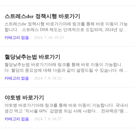
교육 기관입니다.www.kcie.or.kr 퇴직연금 DC형은 근로자의 노후 준
비를 위한 중요한 도구로, 개인의 책임과 선택권이 강화되는 현대 사
회에서 그 중요성이 더욱 커지고 있습니다.
스트레스dsr 정책시행 바로가기
스트레스dsr 정책시행 바로가기아래 링크를 통해 바로 이동이 가능
합니다. 스트레스 DSR 제도는 단계적으로 도입되며, 2024년 상반
기에는 스트레스 금리의 25%, 하반기에는 50%가 적용되고, 2025년
카테고리 없음
2024. 7. 10. 19:25
부터 100% 적용될 예정입니다. 이러한 단계적 도입은 대출자들에게
적응할 시간을 제공하지만, 변동금리 대출자들은 장기적으로 대출
계획과 재무 상황을 재검토해야 할 필요가 있습니다. 적용 대상 확
혈당낮추는법 바로가기
대: 2단계부터 은행권 신용대출(1억원 초과)과 제2금융권 주택담보
대출로 확대. 스트레스 DSR 제도는 대출자의 현재와 미래 상환 능력
혈당낮추는법 바로가기아래 링크를 통해 바로 이동이 가능합니
을 모두 고려하는 접근 방식으로, 금융 시장의 안정성을 높이고 대출
다. 혈당의 중요성에 대해 다음과 같이 설명드릴 수 있습니다. 에너
자의 재정적 안정성을 평가하는 데 도움을 줄 것으로 기대됩니다.
지원: 혈당(포도당)은 우리 몸의 주요 에너지원입니다. 뇌와 신경계
카테고리 없음
2024. 7. 9. 18:52
는 거의 전적으로 포도당에 의존합니다. 대사 조절: 적절한 혈당 수
준은 전반적인 대사 기능을 유지하는 데 중요합니다. 장기 건강: 지
속적으로 높은 혈당은 당뇨병, 심장병, 신장 질환 등 여러 만성 질환
야토병 바로가기
의 위험을 증가시킵니다. 인슐린 기능: 혈당 조절은 인슐린의 적절한
기능과 밀접한 관련이 있습니다. 체중 관리: 안정적인 혈당 수준은
야토병 바로가기아래 링크를 통해 바로 이동이 가능합니다. 국내서
체중 관리에 도움이 됩니다. 기분과 인지 기능: 혈당 수준은 기분 변
생간 먹고 ‘치사율 60%’ 감염병 의심 사례 나왔다… 전파력은?몽골
화와 인지 기능에 영향을 미칩니다. 면역 체계: 적절한 혈당 수준은
서 설치류 생간 먹은 남녀, 흑사병으로 사망m.health.chosun.com 높
카테고리 없음
2024. 7. 9. 16:57
면역 체계 기능을 지원합니다. 합병증 예방: 혈당 관..
은 감염력: 야토병 원인균인 프란시셀라 툴라렌시스는 매우 적은 양
(10-50개의 균)으로도 감염을 일으킬 수 있어 감염 위험이 높습니
다. 다양한 감염 경로: 감염된 동물 접촉, 오염된 물 섭취, 진드기나