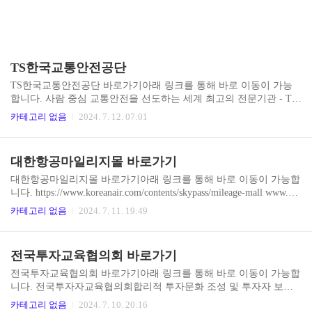
TS한국교통안전공단
TS한국교통안전공단 바로가기아래 링크를 통해 바로 이동이 가능
합니다. 사람 중심 교통안전을 선도하는 세계 최고의 전문기관 - TS
한국교통안전공단사람 중심 교통안전을 선도하는 세계 최고의 전문
카테고리 없음
2024. 7. 12. 07:01
기관, 자동차검사, 자동차안전연구, 사업용 자동차관리, 교통안전 조
사연구 정보 제공 정보시스템의 구축, 운영 기술 지침을 준수하여 제
작하www.kotsa.or.kr 검사수수료 조회 자동차검사비용을 절약하
대한항공마일리지몰 바로가기
는 방법도 존재합니다. 첫째, 사전 점검을 통해 기본적인 문제를 해
결하는 것입니다. 둘째, 인터넷 할인 쿠폰을 이용하면 검사비용을 절
대한항공마일리지몰 바로가기아래 링크를 통해 바로 이동이 가능합
약할 수 있습니다. 셋째, 자동차 보험사와 연계된 검사소를 이용하면
니다. https://www.koreanair.com/contents/skypass/mileage-mall www.kor
할인을 받을 수 있습니다. 이를 통해 불필요한 비용을 줄이고, 합리
eanair.com 대한항공 안드로이드앱 대한항공 앱스토어 대한항공
카테고리 없음
2024. 7. 11. 19:49
적인 비용으로 검사를 받을 수 있습니다.
마일리지 몰을 통해 마일리지를 효율적으로 활용하면 여행 및 일상
생활에서 다양한 혜택을 누릴 수 있습니다. 또한, 대한항공 웹사이트
나 모바일 앱을 통해 쉽게 접근할 수 있어 편리하게 이용할 수 있습
전국투자교육협의회 바로가기
니다.
전국투자교육협의회 바로가기아래 링크를 통해 바로 이동이 가능합
니다. 전국투자자교육협의회합리적 투자문화 조성 및 투자자 보호
를 목적으로 한국금융투자협회 등 7개 기관이 공동으로 설립한 투자
카테고리 없음
2024. 7. 10. 20:16