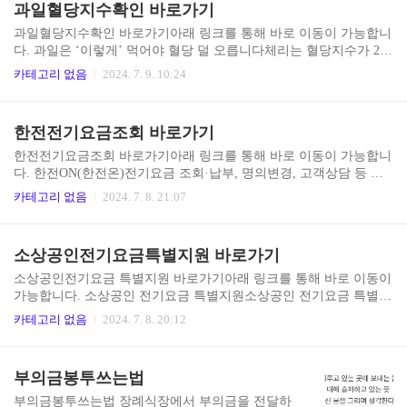
과일혈당지수확인 바로가기
모기 물림, 오염된 먼지 흡입 등 다양한 경로로 감염될 수 있어 예방
이 쉽지 않습니다. 심각한 증상: 적절한 치료를 받지 않으면 고열, 폐
과일혈당지수확인 바로가기아래 링크를 통해 바로 이동이 가능합니
렴, 림프절 종대, 패혈증 등 심각한 증상으로 진행될 수 있습니다. 진
다. 과일은 ‘이렇게’ 먹어야 혈당 덜 오릅니다체리는 혈당지수가 22
단의 어려움: 초기 증상이 다른 감염성 질환과 유사해 정확한 진단이
로 낮아 당뇨병 환자가 먹기 좋은 과일이다./사진=클립아트코리아
카테고리 없음
2024. 7. 9. 10:24
지연될 수 있습니다..
과일은 섬유질, 각종 비타민, 항산화 성분 등이 풍부한 건강식품이
다. 그런데 과일에는 당분이 포함돼 혈health.chosun.com 당뇨에 좋
은 과일을 식단에 포함시키되, 균형 잡힌 식사와 규칙적인 운동, 꾸
한전전기요금조회 바로가기
준한 혈당 모니터링을 병행하는 것이 효과적인 당뇨 관리의 핵심입
니다. 건강한 생활 습관과 함께 적절한 과일 섭취로 당뇨를 관리하고
한전전기요금조회 바로가기아래 링크를 통해 바로 이동이 가능합니
삶의 질을 높이세요.
다. 한전ON(한전온)전기요금 조회·납부, 명의변경, 고객상담 등 전
기사용 관련 고객서비스를 제공하는 한전의 대표 플랫폼online.kepc
카테고리 없음
2024. 7. 8. 21:07
o.co.kr 한전온 앱 바로가기 전기요금 절약은 작은 습관의 변화에서
시작됩니다. 에너지 효율이 높은 가전제품을 사용하고, 불필요한 전
기 사용을 줄이는 등 다양한 방법을 실천함으로써 전기요금을 효과
소상공인전기요금특별지원 바로가기
적으로 절약할 수 있습니다. 한전 전기요금 조회를 통해 자신의 전기
사용 패턴을 파악하고, 지속적인 관리를 통해 스마트한 에너지 절약
소상공인전기요금 특별지원 바로가기아래 링크를 통해 바로 이동이
을 실천해보세요.
가능합니다. 소상공인 전기요금 특별지원소상공인 전기요금 특별지
원 소개, 신청하기, 신청결과 확인 등xn--ob0bkuxdz53d0ve18ay3t1nat
카테고리 없음
2024. 7. 8. 20:12
2c90bx9irt6a.kr 소상공인 전기요금 특별지원은 우리 경제의 근간인
소상공인들을 위한 중요한 지원 정책입니다. 이 정책이 앞으로도 지
속적으로 발전하여 더 많은 소상공인들에게 실질적인 도움이 되기
부의금봉투쓰는법
를 기대합니다. 동시에 소상공인들의 자생력 강화와 지속가능한 성
장을 위한 다양한 정책적 노력이 함께 이루어져야 할 것입니다. 소상
부의금봉투쓰는법 장례식장에서 부의금을 전달하